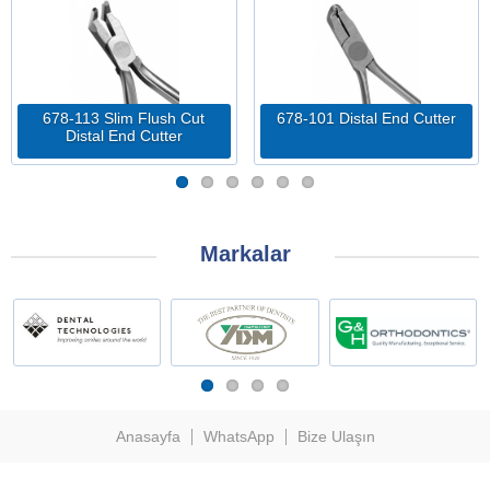
678-113 Slim Flush Cut
678-101 Distal End Cutter
Distal End Cutter
Markalar
Anasayfa
WhatsApp
Bize Ulaşın