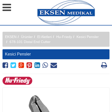
EKSEN
Ürünler
El Aletleri
Hu-Friedy
Kesici Pensler
678-101 Distal End Cutter
Kesici Pensler