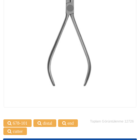
Toplam Görüntülenme 12726
678-101
distal
end
cutter