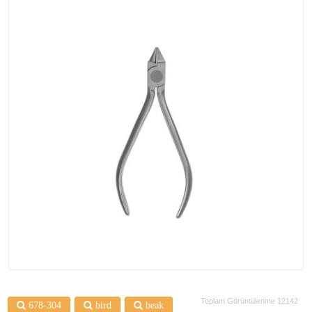
Toplam Görüntülenme 12142
678-304
bird
beak