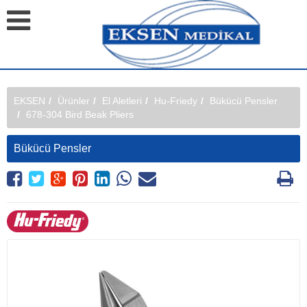
EKSEN
Ürünler
El Aletleri
Hu-Friedy
Bükücü Pensler
678-304 Bird Beak Pliers
Bükücü Pensler