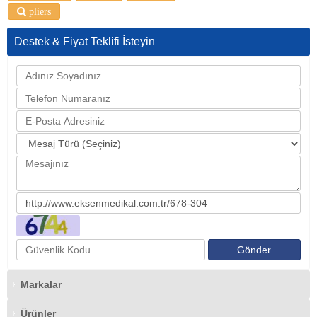
pliers
Destek & Fiyat Teklifi İsteyin
Markalar
Ürünler