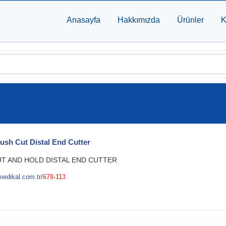
Anasayfa
Hakkımızda
Ürünler
K
ush Cut Distal End Cutter
UT AND HOLD DISTAL END CUTTER
edikal.com.tr/
678-113