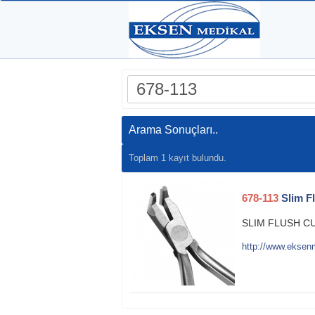
Arama Sonuçları..
Toplam 1 kayıt bulundu.
678-113
Slim Fl
SLIM FLUSH C
http://www.eksenm