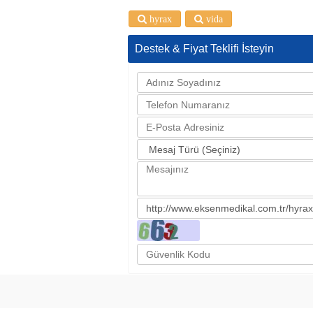
hyrax
vida
Destek & Fiyat Teklifi İsteyin