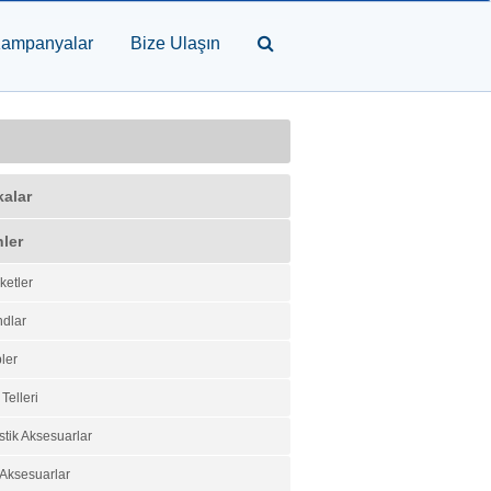
ampanyalar
Bize Ulaşın
kalar
ler
ketler
dlar
ler
 Telleri
stik Aksesuarlar
 Aksesuarlar