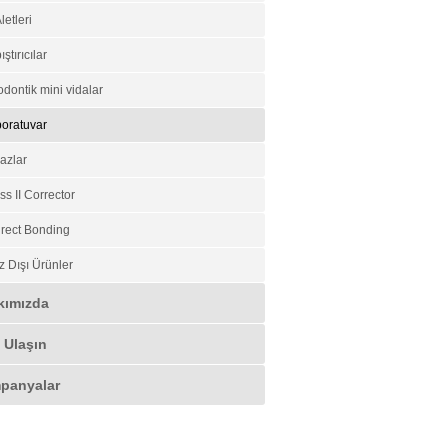
letleri
ıştırıcılar
odontik mini vidalar
oratuvar
azlar
ss II Corrector
irect Bonding
z Dışı Ürünler
kımızda
 Ulaşın
panyalar