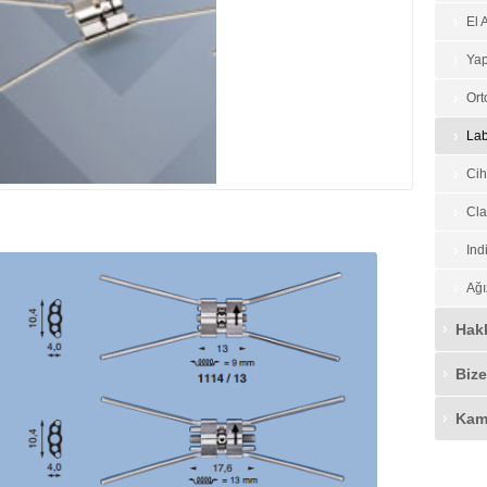
El A
Yap
Ort
Lab
Cih
Cla
Ind
Ağı
Hak
Bize
Kam