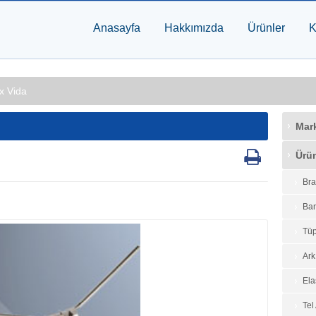
Anasayfa
Hakkımızda
Ürünler
K
x Vida
Mar
Ürün
Bra
Ban
Tüp
Ark
Ela
Tel