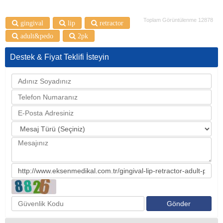
Toplam Görüntülenme 12878
gingival
lip
retractor
adult&pedo
2pk
Destek & Fiyat Teklifi İsteyin