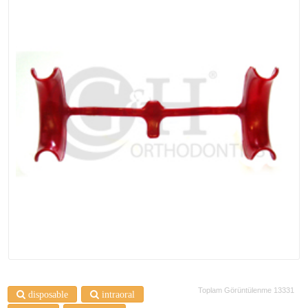
Toplam Görüntülenme 13331
disposable
intraoral