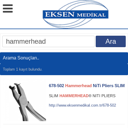
Arama Sonuçları..
Toplam 1 kayıt bulundu.
678-502
Hammerhead
NiTi Pliers SLIM
SLIM
HAMMERHEAD
® NITI PLIERS
http://www.eksenmedikal.com.tr/678-502