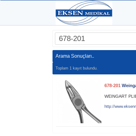
Arama Sonuçları..
Toplam 1 kayıt bulundu.
678-201
Weinga
WEINGART PLI
http://www.eksenm